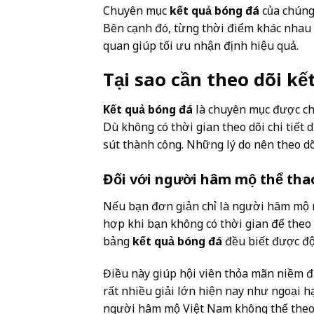
Chuyên mục
kết quả bóng đá
của chúng 
Bên cạnh đó, từng thời điểm khác nhau 
quan giúp tối ưu nhận định hiệu quả.
Tại sao cần theo dõi kế
Kết quả bóng đá
là chuyên mục được chú
Dù không có thời gian theo dõi chi tiết 
sút thành công. Những lý do nên theo d
Đối với người hâm mộ thể tha
Nếu bạn đơn giản chỉ là người hâm mộ m
hợp khi bạn không có thời gian để theo 
bảng
kết quả bóng đá
đều biết được độ
Điều này giúp hội viên thỏa mãn niềm đa
rất nhiều giải lớn hiện nay như ngoại 
người hâm mộ Việt Nam không thể theo d