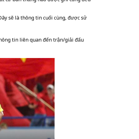
 Đây sẽ là thông tin cuối cùng, được sử
ông tin liên quan đến trận/giải đấu